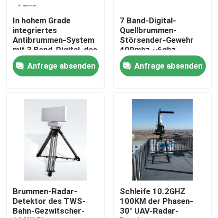
In hohem Grade
7 Band-Digital-
Über uns
integriertes
Quellbrummen-
Antibrummen-System
Störsender-Gewehr
mit 3 Band-Digital, das
400mhz ~6ghz
Fabrik-Tour
Modulbereich für
Anfrage absenden
Anfrage absenden
1500M staut
Qualitätskontrolle
Fordern Sie ein Angebot an
Brummen-Störsender
Funksignal-Störsender
Brummen-Radar-
Schleife 10.2GHZ
Detektor des TWS-
100KM der Phasen-
Bahn-Gezwitscher-
30° UAV-Radar-
Hochfrequenz-Störsender