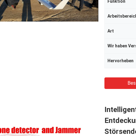
Funktion
Arbeitsbereic
Art
Wir haben Ve
Hervorheben
Bes
Intellig
Entdecku
Störsende