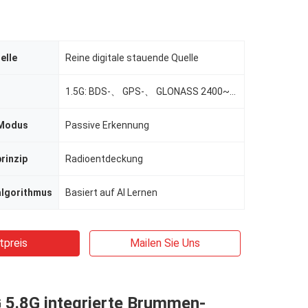
elle
Reine digitale stauende Quelle
1.5G: BDS-、 GPS-、 GLONASS 2400~2484MHz 5725~5850MHz
 Modus
Passive Erkennung
rinzip
Radioentdeckung
lgorithmus
Basiert auf AI Lernen
tpreis
Mailen Sie Uns
 5.8G integrierte Brummen-