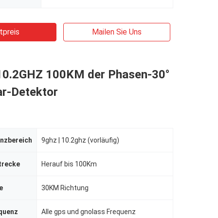
tpreis
Mailen Sie Uns
 10.2GHZ 100KM der Phasen-30°
r-Detektor
enzbereich
9ghz | 10.2ghz (vorläufig)
trecke
Herauf bis 100Km
e
30KM Richtung
quenz
Alle gps und gnolass Frequenz