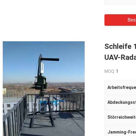
Bes
Schleife
UAV-Rada
MOQ:
1
Arbeitsfrequ
Abdeckungss
Störreichweit
Jamming-Fre