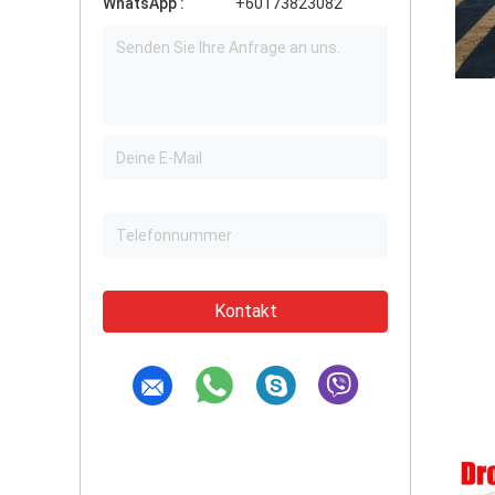
WhatsApp :
+60173823082
Kontakt