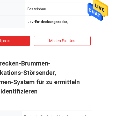
Festeinbau
uav-Entdeckungsradar
,
Antibrummen-Gerät
tpreis
Mailen Sie Uns
recken-Brummen-
ations-Störsender,
men-System für zu ermitteln
identifizieren