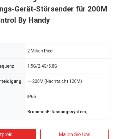
ngs-Gerät-Störsender für 200M
ntrol By Handy
2 Million Pixel
requenz
1.5G/2.4G/5.8G
rteidigung
>=200M (Nachtsicht 120M)
IP66
BrummenErfassungssystem
,
uav-Entdeckungsradar
tpreis
Mailen Sie Uns