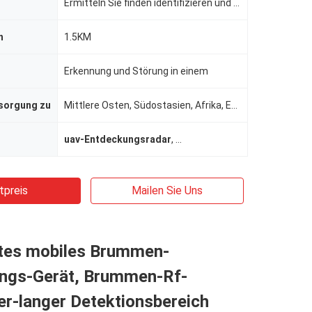
Ermitteln Sie finden identifizieren und Brummen uav stauend
h
1.5KM
Erkennung und Störung in einem
rsorgung zu
Mittlere Osten, Südostasien, Afrika, Europa.
uav-Entdeckungsradar
,
Antibrummen-Gerät
tpreis
Mailen Sie Uns
entes mobiles Brummen-
ngs-Gerät, Brummen-Rf-
r-langer Detektionsbereich