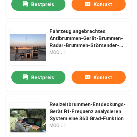
Bestpreis
Kontakt
Fahrzeug angebrachtes
Antibrummen-Gerät-Brummen-
Radar-Brummen-Störsender-
Kamera-System-langlebiges Gut
MOQ：1
Bestpreis
Kontakt
Heim
Realzeitbrummen-Entdeckungs-
Gerät Rf-Frequenz analysieren
Produkte
System eine 360 Grad-Funktion
MOQ：1
Videos