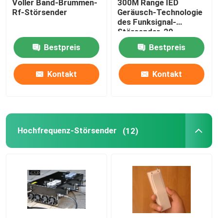
Voller Band-Brummen-
300M Range IED
Rf-Störsender
Geräusch-Technologie
des Funksignal-
Störsender-20-
500Mhz Digital
Bestpreis
Bestpreis
Kontakt
Kontakt
Hochfrequenz-Störsender
(12)