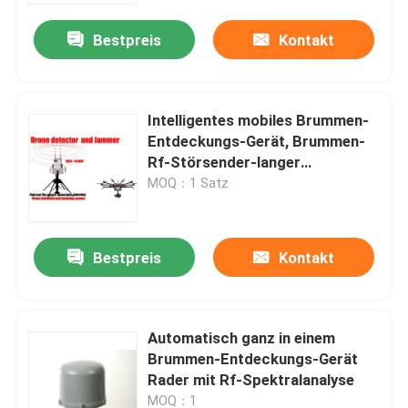
Bestpreis
Kontakt
Über uns
Fabrik-Tour
Intelligentes mobiles Brummen-
Entdeckungs-Gerät, Brummen-
Rf-Störsender-langer
Qualitätskontrolle
Detektionsbereich
MOQ：1 Satz
Fordern Sie ein Angebot an
Bestpreis
Kontakt
Brummen-Störsender
Automatisch ganz in einem
Funksignal-Störsender
Brummen-Entdeckungs-Gerät
Rader mit Rf-Spektralanalyse
Hochfrequenz-Störsender
MOQ：1