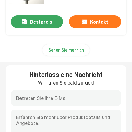
Brummen-Radiostörsender
Bestpreis
Kontakt
Bomben-Signal-Störsender
Sehen Sie mehr an
Militärbrummen-Störsender
Konvoibombenstörsender
Hinterlass eine Nachricht
Wir rufen Sie bald zurück!
zellulärer Signalstörsender
Brummen-Entdeckungs-Gerät
Gefängnishandystörsender