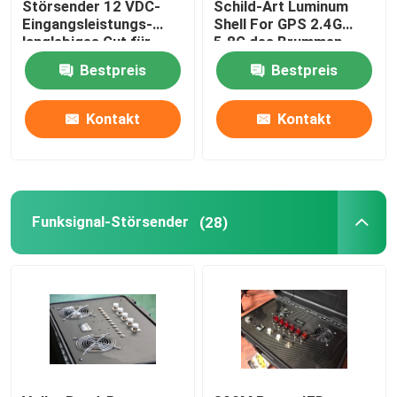
Störsender 12 VDC-
Schild-Art Luminum
Eingangsleistungs-
Shell For GPS 2.4G
langlebiges Gut für
5.8G des Brummen-
THEORIE/SCHINKEN/GNSS
40W
Bestpreis
Bestpreis
GLONASS
Kontakt
Kontakt
Funksignal-Störsender
(28)