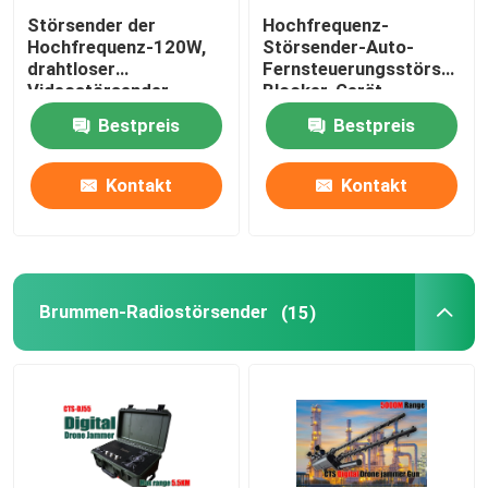
Störsender der
Hochfrequenz-
Hochfrequenz-120W,
Störsender-Auto-
drahtloser
Fernsteuerungsstörsender
Videostörsender
Blocker-Gerät
1.2GHz-1.3GHz
UHF433mhz
Bestpreis
Bestpreis
900MHz
Kontakt
Kontakt
Brummen-Radiostörsender
(15)