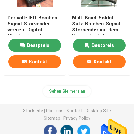
Der volle IED-Bomben-
Multi Band-Soldat-
Signal-Störsender
Satz-Bomben-Signal-
versieht Digital-
Störsender mit dem
Mischgeräusch-
Konvoi der hohen
Stauensystem 20-
Leistung, der System
Bestpreis
Bestpreis
500mhz mit einem
staut
Band
Kontakt
Kontakt
Sehen Sie mehr an
Startseite
Über uns
Kontakt
Desktop Site
Sitemap
Privacy Policy