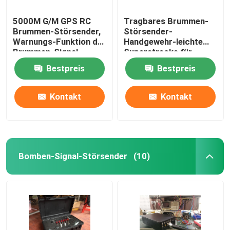
5000M G/M GPS RC
Tragbares Brummen-
Brummen-Störsender,
Störsender-
Warnungs-Funktion der
Handgewehr-leichte
Brummen-Signal-
Superstrecke für
Verwürfelungsvorrichtungs-
Militär
Bestpreis
Bestpreis
schwachen Batterie
Kontakt
Kontakt
Bomben-Signal-Störsender
(10)