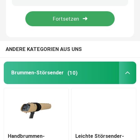
Satellitensignal-Störsender
Taktischer Störsender
ANDERE KATEGORIEN AUS UNS
Kommunikations-Störsender
Brummen-Störsender
(10)
Hochfrequenzstörsender
UHFvhf-Störsender
Antibrummen-System
Handbrummen-
Leichte Störsender-