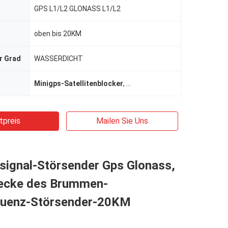
GPS L1/L2 GLONASS L1/L2
oben bis 20KM
r Grad
WASSERDICHT
Minigps-Satellitenblocker
,
Satellitenschüsselsignalbloc
tpreis
Mailen Sie Uns
nsignal-Störsender Gps Glonass,
recke des Brummen-
uenz-Störsender-20KM