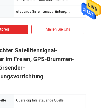
stauende Satellitenausrüstung
,
Satellitenschüsselsigna
tpreis
Mailen Sie Uns
hter Satellitensignal-
er im Freien, GPS-Brummen-
örsender-
lungsvorrichtung
elle
Quere digitale stauende Quelle