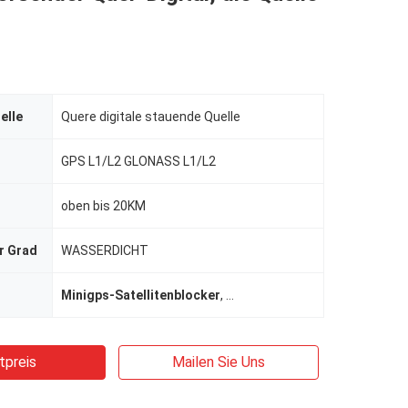
elle
Quere digitale stauende Quelle
GPS L1/L2 GLONASS L1/L2
oben bis 20KM
r Grad
WASSERDICHT
Minigps-Satellitenblocker
,
Satellitenschüsselsignalbloc
tpreis
Mailen Sie Uns