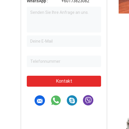
WhatsApp :
+60173823082
Kontakt