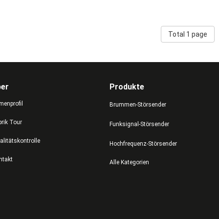
Total 1 page
ber
Produkte
menprofil
Brummen-Störsender
brik Tour
Funksignal-Störsender
alitätskontrolle
Hochfrequenz-Störsender
ntakt
Alle Kategorien