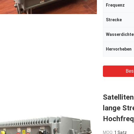
Frequenz
Strecke
Wasserdichte
Hervorheben
Bes
Satellite
lange St
Hochfreq
MOQ:
1 Satz