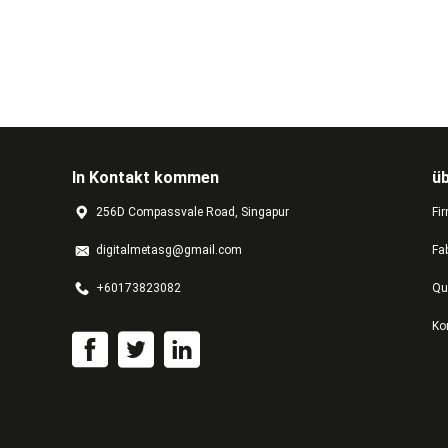
In Kontakt kommen
ü
256D Compassvale Road, Singapur
Fir
digitalmetasg@gmail.com
Fa
+60173823082
Qu
Ko