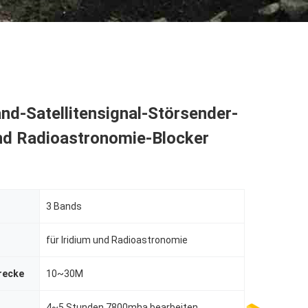
d-Satellitensignal-Störsender-
und Radioastronomie-Blocker
3 Bands
für Iridium und Radioastronomie
recke
10~30M
4~5 Stunden 7800mha bearbeiten