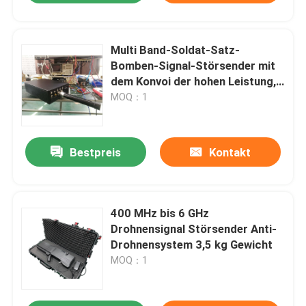
Multi Band-Soldat-Satz-
Bomben-Signal-Störsender mit
dem Konvoi der hohen Leistung,
der System staut
MOQ：1
Bestpreis
Kontakt
400 MHz bis 6 GHz
Drohnensignal Störsender Anti-
Drohnensystem 3,5 kg Gewicht
MOQ：1