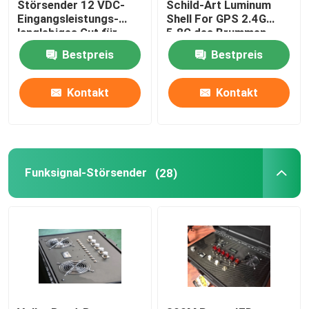
Störsender 12 VDC-
Schild-Art Luminum
Eingangsleistungs-
Shell For GPS 2.4G
langlebiges Gut für
5.8G des Brummen-
THEORIE/SCHINKEN/GNSS
40W
Bestpreis
Bestpreis
GLONASS
Kontakt
Kontakt
Funksignal-Störsender
(28)