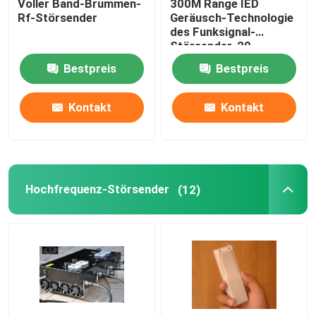
Voller Band-Brummen-
300M Range IED
Rf-Störsender
Geräusch-Technologie
des Funksignal-
Störsender-20-
500Mhz Digital
Bestpreis
Bestpreis
Kontakt
Kontakt
Hochfrequenz-Störsender
(12)