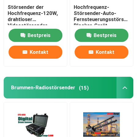
Störsender der
Hochfrequenz-
Hochfrequenz-120W,
Störsender-Auto-
drahtloser
Fernsteuerungsstörsender
Videostörsender
Blocker-Gerät
1.2GHz-1.3GHz
UHF433mhz
Bestpreis
Bestpreis
900MHz
Kontakt
Kontakt
Brummen-Radiostörsender
(15)