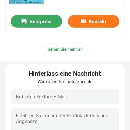
Brummen-Radiostörsender
Bestpreis
Kontakt
Bomben-Signal-Störsender
Sehen Sie mehr an
Militärbrummen-Störsender
Konvoibombenstörsender
Hinterlass eine Nachricht
Wir rufen Sie bald zurück!
zellulärer Signalstörsender
Brummen-Entdeckungs-Gerät
Gefängnishandystörsender