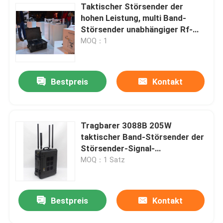
Taktischer Störsender der
hohen Leistung, multi Band-
Störsender unabhängiger Rf-
Schalter steuerte
MOQ：1
Bestpreis
Kontakt
Tragbarer 3088B 205W
taktischer Band-Störsender der
Störsender-Signal-
Blocker-/Pelikan-Rechtssachen-
MOQ：1 Satz
8
Bestpreis
Kontakt