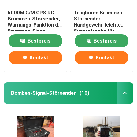
5000M G/M GPS RC
Tragbares Brummen-
Brummen-Störsender,
Störsender-
Warnungs-Funktion der
Handgewehr-leichte
Brummen-Signal-
Superstrecke für
Verwürfelungsvorrichtungs-
Militär
Bestpreis
Bestpreis
schwachen Batterie
Kontakt
Kontakt
Bomben-Signal-Störsender
(10)