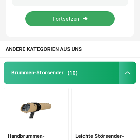
Satellitensignal-Störsender
Taktischer Störsender
ANDERE KATEGORIEN AUS UNS
Kommunikations-Störsender
Brummen-Störsender
(10)
Hochfrequenzstörsender
UHFvhf-Störsender
Antibrummen-System
Handbrummen-
Leichte Störsender-