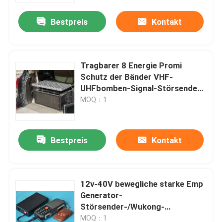
Bestpreis
Kontakt
Über uns
Fabrik-Tour
Tragbarer 8 Energie Promi
Schutz der Bänder VHF-
UHFbomben-Signal-Störsender-
Qualitätskontrolle
Verwürfelungsvorrichtungs-
MOQ：1
400w
Fordern Sie ein Angebot an
Bestpreis
Kontakt
Brummen-Störsender
12v-40V bewegliche starke Emp
Funksignal-Störsender
Generator-
Störsender-/Wukong-
Hochfrequenz-Störsender
Störsender-multi Frequenz
MOQ：1