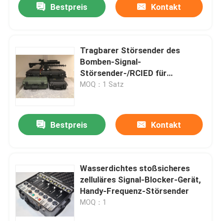
Bestpreis
Kontakt
Tragbarer Störsender des
Bomben-Signal-
Störsender-/RCIED für
Militärsicherheitskraft
MOQ：1 Satz
Bestpreis
Kontakt
Heim
Wasserdichtes stoßsicheres
zelluläres Signal-Blocker-Gerät,
Produkte
Handy-Frequenz-Störsender
MOQ：1
Videos