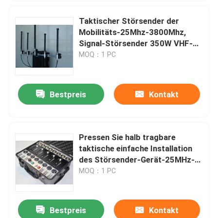
Taktischer Störsender der
Mobilitäts-25Mhz-3800Mhz,
Signal-Störsender 350W VHF-
UHFhoher leistung
MOQ：1 PC
Bestpreis
Kontakt
Pressen Sie halb tragbare
taktische einfache Installation
des Störsender-Gerät-25MHz-
3.8GHz zusammen
MOQ：1 PC
Bestpreis
Kontakt