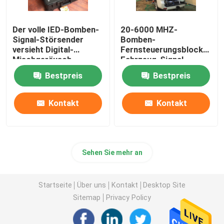
Der volle IED-Bomben-
20-6000 MHZ-
Signal-Störsender
Bomben-
versieht Digital-
Fernsteuerungsblocker,
Mischgeräusch-
Fahrzeug-Signal-
Stauensystem 20-
Störsender der langen
Bestpreis
Bestpreis
500mhz mit einem
Strecken-RCIED
Band
Kontakt
Kontakt
Sehen Sie mehr an
Startseite
Über uns
Kontakt
Desktop Site
Sitemap
Privacy Policy