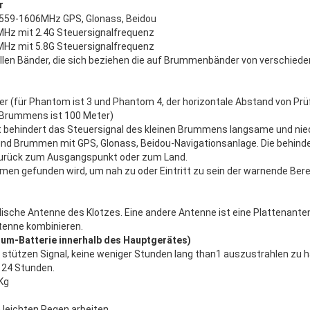
r
 1559-1606MHz GPS, Glonass, Beidou
Hz mit 2.4G Steuersignalfrequenz
Hz mit 5.8G Steuersignalfrequenz
ziellen Bänder, die sich beziehen die auf Brummenbänder von verschie
er (für Phantom ist 3 und Phantom 4, der horizontale Abstand von P
s Brummens ist 100 Meter)
rnt behindert das Steuersignal des kleinen Brummens langsame und nie
 Brummen mit GPS, Glonass, Beidou-Navigationsanlage. Die behind
zurück zum Ausgangspunkt oder zum Land.
mmen gefunden wird, um nah zu oder Eintritt zu sein der warnende Bere
odische Antenne des Klotzes. Eine andere Antenne ist eine Plattenant
tenne kombinieren.
um-Batterie innerhalb des Hauptgerätes)
t stützen Signal, keine weniger Stunden lang than1 auszustrahlen zu h
s 24 Stunden.
Kg
m leichten Regen arbeiten