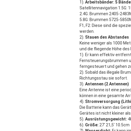
1).
Arbeitsbänder: 5 Bände
Satellitennavigation 1.5G:
2.4G: Brummen 2405-2483M
5.8G: Brummen 5725-5850M
F1, F2: Diese sind die spe
werden.
2).
Stauen des Abstandes
Keine weniger als 1000 Met
und die fliegende Höhe de
1). Er kann effektiv entfe
Fernsteuerungsbrummen und
ferngesteuert und gehen 
2). Sobald das illegale Bru
Richtungsstau sie sofort.
3).
Antennen (2 Antennen)
Eine Antenne ist eine peri
können in eine gesamte An
4).
Stromversorgung (Lithi
Die Batterie kann das Gerä
Gerätes ist nicht kleiner al
5).
Ausrüstungsgewicht:
4
6).
Größe:
27' 21,5' 10.5cm
7).
Wasserdicht:
Er kann i