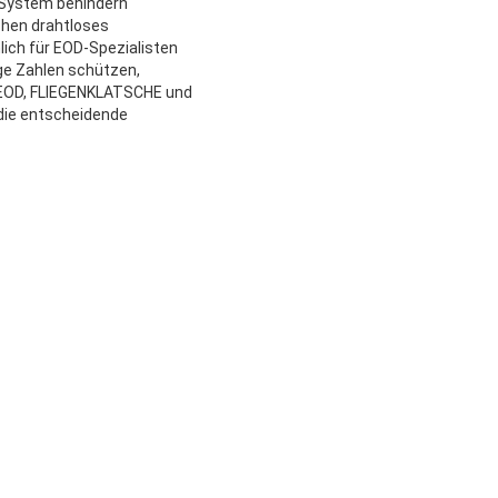
 System behindern
chen drahtloses
lich für EOD-Spezialisten
ge Zahlen schützen,
n EOD, FLIEGENKLATSCHE und
die entscheidende