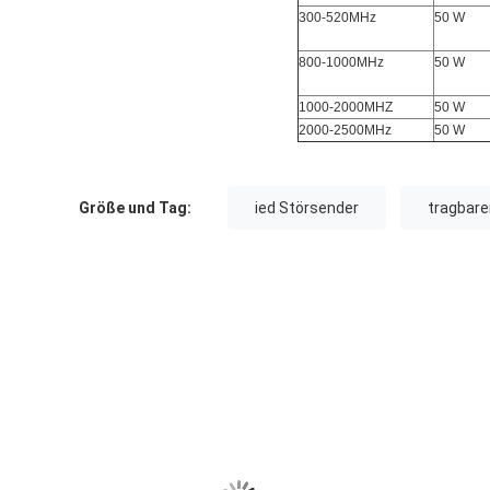
300-520MHz
50 W
800-1000MHz
50 W
1000-2000MHZ
50 W
2000-2500MHz
50 W
Größe und Tag:
ied Störsender
tragbar