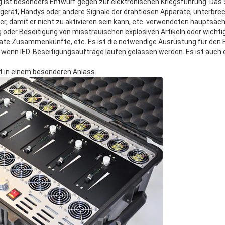
 ist besonders Entwurf gegen zur elektronischen Kriegsführung. Das
erät, Handys oder andere Signale der drahtlosen Apparate, unterbre
, damit er nicht zu aktivieren sein kann, etc. verwendeten hauptsäch
oder Beseitigung von misstrauischen explosiven Artikeln oder wichti
ivate Zusammenkünfte, etc. Es ist die notwendige Ausrüstung für de
wenn IED-Beseitigungsaufträge laufen gelassen werden. Es ist auch 
t in einem besonderen Anlass.