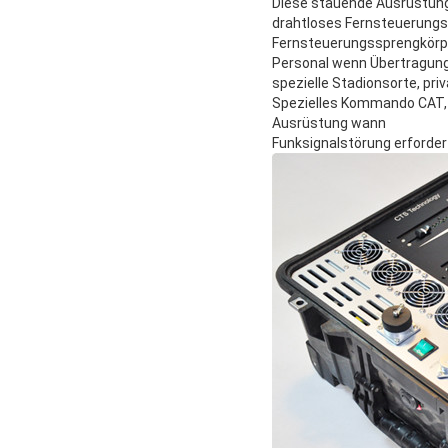
Diese stauende Ausrüstung
drahtloses Fernsteuerungsg
Fernsteuerungssprengkörper
Personal wenn Übertragung 
spezielle Stadionsorte, pr
Spezielles Kommando CAT, 
Ausrüstung wann
Funksignalstörung erforder