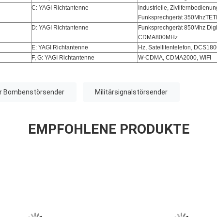
C: YAGI Richtantenne
Industrielle, Zivilfernbedienun
Funksprechgerät 350MhzTE
D: YAGI Richtantenne
Funksprechgerät 850Mhz Digit
CDMA800MHz
E: YAGI Richtantenne
Hz, Satellitentelefon, DCS18
F, G: YAGI Richtantenne
W-CDMA, CDMA2000, WIFI
er Bombenstörsender
Militärsignalstörsender
EMPFOHLENE PRODUKTE