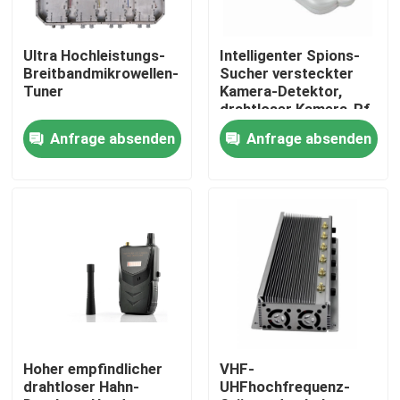
Über uns
Ultra Hochleistungs-
Intelligenter Spions-
Breitbandmikrowellen-
Sucher versteckter
Tuner
Kamera-Detektor,
Fabrik-Tour
drahtloser Kamera-Rf-
Detektor 12V
Anfrage absenden
Anfrage absenden
Qualitätskontrolle
Fordern Sie ein Angebot an
Brummen-Störsender
Funksignal-Störsender
Hoher empfindlicher
VHF-
drahtloser Hahn-
UHFhochfrequenz-
Hochfrequenz-Störsender