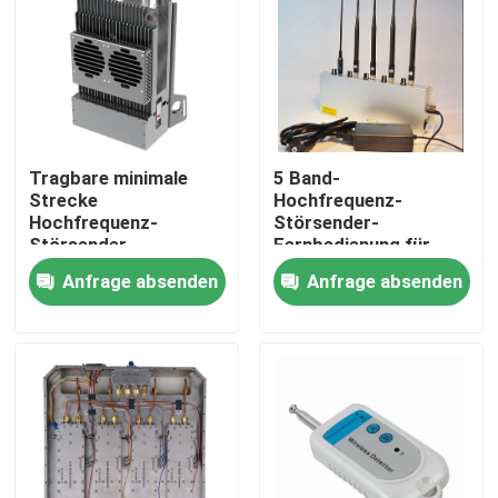
Tragbare minimale
5 Band-
Strecke
Hochfrequenz-
Hochfrequenz-
Störsender-
Störsender-
Fernbedienung für
Rucksack-Digital
G/M 315mhz 433mhz
Anfrage absenden
Anfrage absenden
RCIED Störsender-
868mhz
40m
Heim
Produkte
Videos