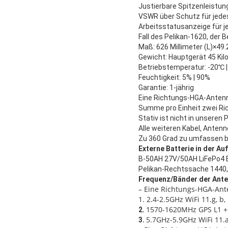
Justierbare Spitzenleistun
VSWR über Schutz für jede
Arbeitsstatusanzeige für j
Fall des Pelikan-1620, der 
Maß: 626 Millimeter (L)×4
Gewicht: Hauptgerät 45 Ki
Betriebstemperatur: -20℃ 
Feuchtigkeit: 5% | 90%
Garantie: 1-jährig
Eine Richtungs-HGA-Antenn
Summe pro Einheit zwei Ri
Stativ ist nicht in unseren
Alle weiteren Kabel, Ante
Zu 360 Grad zu umfassen be
Externe Batterie in der Au
B-50AH 27V/50AH LiFePo4 
Pelikan-Rechtssache 1440,
Frequenz/Bänder der Ante
– Eine Richtungs-HGA-Ant
1. 2.4-2.5GHz WiFi 11.g, b,
1570-1620MHz GPS L1 
2.
5.7GHz-5.9GHz WiFi 11.
3.