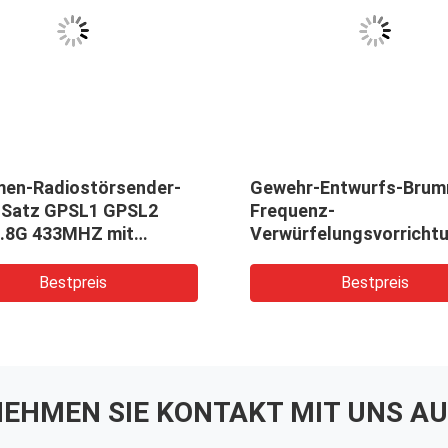
en-Radiostörsender-
Gewehr-Entwurfs-Bru
Satz GPSL1 GPSL2
Frequenz-
5.8G 433MHZ mit
Verwürfelungsvorrichtu
rn des Analogsignal-5
Brummen-Kommunikati
Störsender aller in ein
Bestpreis
Bestpreis
EHMEN SIE KONTAKT MIT UNS AU