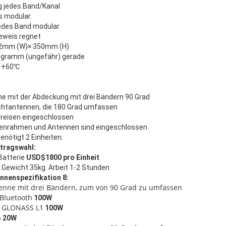
g jedes Band/Kanal
s modular.
edes Band modular.
Beweis regnet
9.2mm (W)× 350mm (H)
logramm (ungefähr) gerade
| +60℃
e mit der Abdeckung mit drei Bändern 90 Grad
chtantennen, die 180 Grad umfassen
 Preisen eingeschlossen
nnenrahmen und Antennen sind eingeschlossen.
nötigt 2 Einheiten.
ftragswahl:
Batterie
USD$1800 pro Einheit
 Gewicht 35kg. Arbeit 1-2 Stunden
nnenspezifikation 8:
enne mit drei Bändern, zum von 90 Grad zu umfassen
 Bluetooth
100W
+ GLONASS L1
100W
a
20W