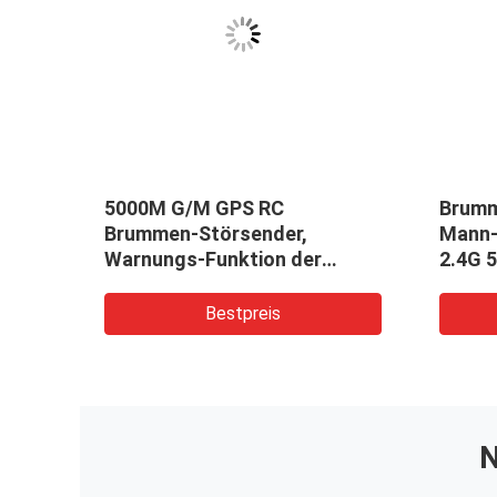
5000M G/M GPS RC
Brumm
-
Brummen-Störsender,
Mann-
Warnungs-Funktion der
2.4G 
Brummen-Signal-
Bände
Verwürfelungsvorrichtungs-
Bestpreis
schwachen Batterie
N