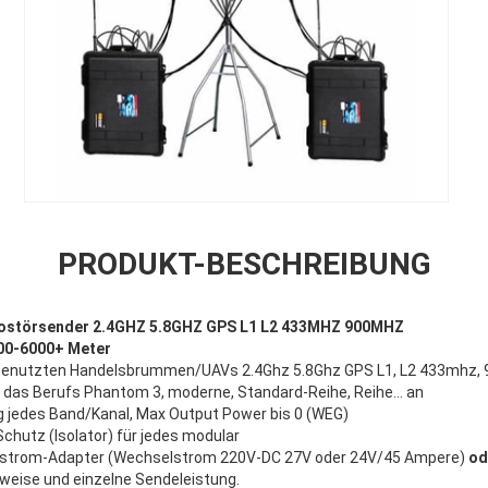
PRODUKT-BESCHREIBUNG
ostörsender 2.4GHZ 5.8GHZ GPS L1 L2 433MHZ 900MHZ
00-6000+ Meter
 benutzten Handelsbrummen/UAVs 2.4Ghz 5.8Ghz GPS L1, L2 433mhz,
n das Berufs Phantom 3, moderne, Standard-Reihe, Reihe… an
g jedes Band/Kanal, Max Output Power bis 0 (WEG)
hutz (Isolator) für jedes modular
strom-Adapter (Wechselstrom 220V-DC 27V oder 24V/45 Ampere)
od
weise und einzelne Sendeleistung.