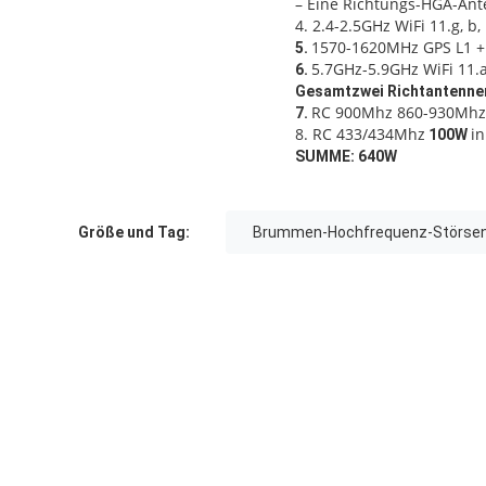
– Eine Richtungs-HGA-Ant
4. 2.4-2.5GHz WiFi 11.g, b,
1570-1620MHz GPS L1 
5.
5.7GHz-5.9GHz WiFi 11.
6.
Gesamtzwei Richtantennen
RC 900Mhz 860-930Mhz
7.
8. RC 433/434Mhz
i
100W
SUMME: 640W
Größe und Tag:
Brummen-Hochfrequenz-Störse